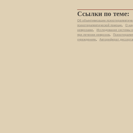
Ссылки по теме:
Об объективизации психотерапевтичес
,
психотерапевтической помощи
О на
,
неврозами
Исследование системы о
,
при лечении неврозов
Психотерапия
,
учреждениях
Автореферат диссерта