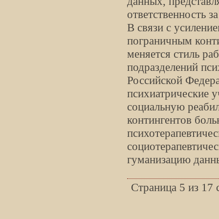
данных, представ
ответственность за
В связи с усилени
пограничным конти
меняется стиль ра
подразделений пси
Российской Федера
психиатрические у
социальную реаби
контингентов боль
психотерапевтичес
социотерапевтичес
гуманизацию данн
Страница 5 из 17