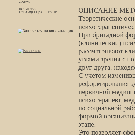
ФОРУМ
ОПИСАНИЕ МЕТ
ПОЛИТИКА
КОНФИДЕНЦИАЛЬНОСТИ
Теоретические осн
психотерапевтичес
При бригадной фор
(клинический) псих
рассматривают кли
углами зрения с п
друг друга, наход
С учетом изменив
реформирования зд
первичной медицин
психотерапевт, ме
по социальной раб
формой организац
этапе.
Это позволяет сфо