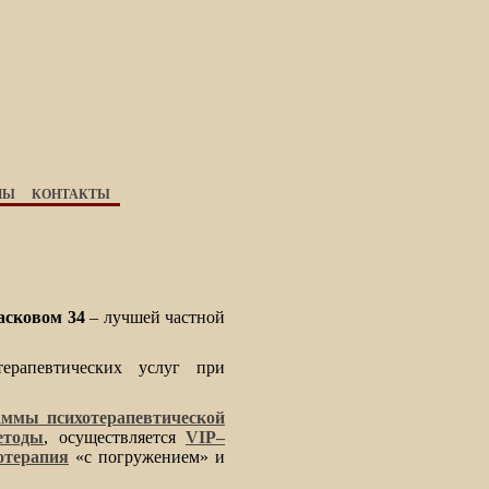
НЫ
КОНТАКТЫ
асковом 34
– лучшей частной
ерапевтических услуг при
аммы психотерапевтической
етоды
, осуществляется
VIP–
отерапия
«с погружением» и