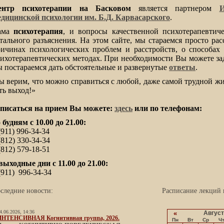
ентр психотерапии на Басковом
является партнером
И
дицинской психологии им. Б.Д. Карвасарского
.
ама
психотерапия
, и вопросы качественной психотерапевтич
тального разъяснения. На этом сайте, мы стараемся просто рас
ичинах психологических проблем и расстройств, о способах
ихотерапевтических методах. При необходимости Вы можете за
 постараемся дать обстоятельные и развернутые
ответы
.
 верим, что можно справиться с любой, даже самой трудной ж
ть выход!»
аписаться на прием Вы можете:
здесь
или по телефонам:
 будням с 10.00 до 21.00:
(911) 996-34-34
(812) 330-34-34
(812) 579-18-51
выходные дни с 11.00 до 21.00:
(911) 996-34-34
следние новости:
Расписание лекций 
4.06.2026, 14:36
«
Август
ИНТЕНСИВНАЯ Когнитивная группа, 2026.
Пн
Вт
Ср
Ч