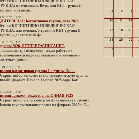
Летняя КОГНИТИВНО-ПОВЕДЕНЧЕСКАЯ
ГРУППА: интенсивная. Вечерняя КПТ-группа (I
тупень), интенсив...
3
4
5
4.06.2026, 14:35
10
11
12
ДЛИТЕЛЬНАЯ Когнитивная группа, лето 2026...
Летняя КОГНИТИВНО-ПОВЕДЕНЧЕСКАЯ
ГРУППА: длительная. Утренняя КПТ-группа (I
17
18
19
тупень) - длительный фо...
24
25
26
5.05.2026, 11:26
Группы 2026. ЛЕТНЕЕ РАСПИСАНИЕ.
31
 нашем центре психологическая работа не
ограничивается индивидуальными и семейными
онсультациями. ...
0.01.2025, 14:03
имняя когнитивная группа 1 ступень. Онл...
Открыт набор на когнитивно-поведенческую группу.
нлайн формат. Начало 1 марта 2025 года. Ког...
6.12.2024, 18:33
Зимняя Динамическая группа ОЧНАЯ 2025
Открыт набор в классическую Динамическую группу.
ачало группы запланировано на февраль 2025 г. О...