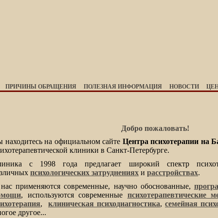
ПРИЧИНЫ ОБРАЩЕНИЯ
ПОЛЕЗНАЯ ИНФОРМАЦИЯ
НОВОСТИ
ЦЕ
Добро пожаловать!
 находитесь на офиц
иальном сайте
Центра психотерапии на Б
ихотерапевтической клиники в Санкт-Петербурге.
линика с 1998 года предлагает широкий спектр психот
азличных
психологических затруднениях
и
расстройствах
.
 нас применяются современные, научно обоснованные,
прогр
омощи
, используются современные
психотерапевтические м
сихотерапия
,
клиническая психодиагностика
,
семейная псих
огое другое...