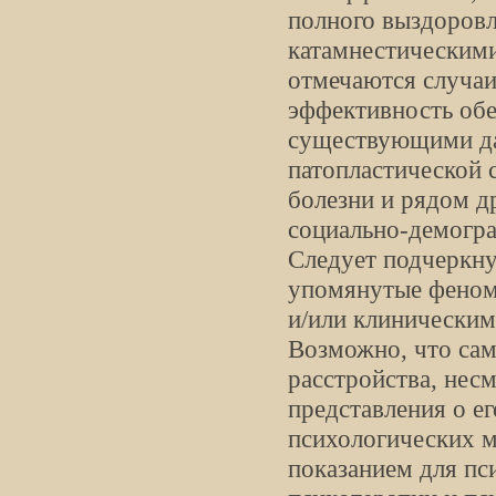
полного выздоров
катамнестическими
отмечаются случаи
эффективность обе
существующими да
патопластической 
болезни и рядом д
социально-демогра
Следует подчеркнут
упомянутые феноме
и/или клиническим
Возможно, что сам
расстройства, нес
представления о е
психологических м
показанием для пс