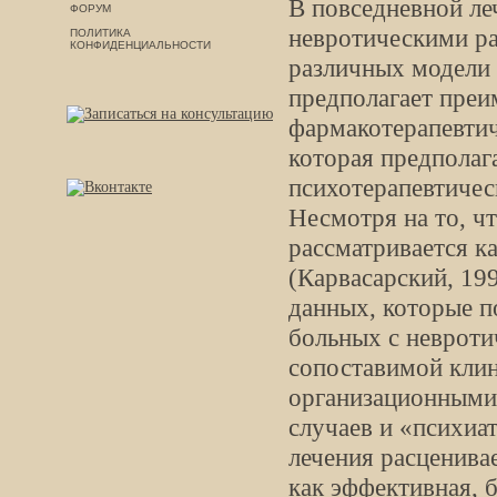
В повседневной ле
ФОРУМ
невротическими ра
ПОЛИТИКА
КОНФИДЕНЦИАЛЬНОСТИ
различных модели 
предполагает преи
фармакотерапевти
которая предпола
психотерапевтичес
Несмотря на то, ч
рассматривается к
(Карвасарский, 19
данных, которые п
больных с невроти
сопоставимой кли
организационными 
случаев и «психиа
лечения расценива
как эффективная, 