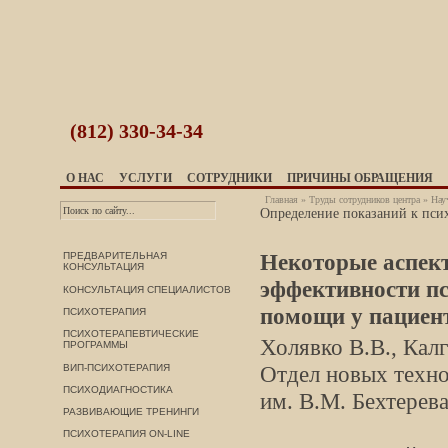
(812)
330-34-34
О НАС
УСЛУГИ
СОТРУДНИКИ
ПРИЧИНЫ ОБРАЩЕНИЯ
Главная
»
Труды сотрудников центра
»
Нау
Определение показаний к псих
Некоторые аспект
ПРЕДВАРИТЕЛЬНАЯ
КОНСУЛЬТАЦИЯ
эффективности пс
КОНСУЛЬТАЦИЯ СПЕЦИАЛИСТОВ
помощи у пациент
ПСИХОТЕРАПИЯ
ПСИХОТЕРАПЕВТИЧЕСКИЕ
Холявко В.В., Калг
ПРОГРАММЫ
Отдел новых техно
ВИП-ПСИХОТЕРАПИЯ
ПСИХОДИАГНОСТИКА
им. В.М. Бехтерев
РАЗВИВАЮЩИЕ ТРЕНИНГИ
ПСИХОТЕРАПИЯ ON-LINE