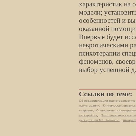
характеристик на 
модели; установит
особенностей и вы
оказанной помощи
Впервые будет исс
невротическими ра
психотерапии спе
феноменов, своевр
выбор успешной д
Ссылки по теме:
Об объективизации психотерапевтичес
,
психотерапии
Клиническая лингвист
,
неврозов
О типологии психотерапев
,
расстройств
Психотерапия в наркол
,
диссертации М.Б. Ремесло
Автореф