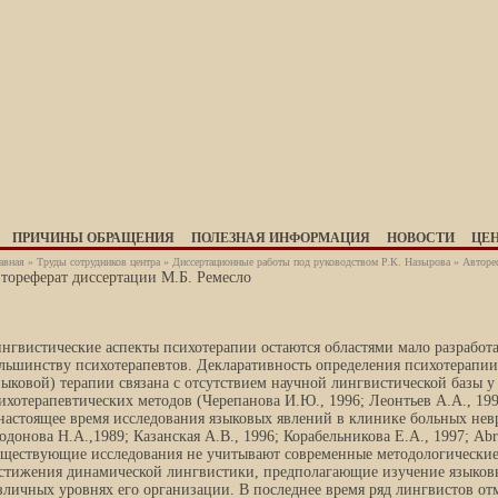
ПРИЧИНЫ ОБРАЩЕНИЯ
ПОЛЕЗНАЯ ИНФОРМАЦИЯ
НОВОСТИ
ЦЕ
авная
»
Труды сотрудников центра
»
Диссертационные работы под руководством Р.К. Назырова
» Автореф
тореферат диссертации М.Б. Ремесло
нгвистические аспекты психотерапии остаются областями мало разрабо
льшинству психотерапевтов. Декларативность определения психотерапии
зыковой) терапии связана с отсутствием научной лингвистической базы 
ихотерапевтических методов (Черепанова И.Ю., 1996; Леонтьев А.А., 199
настоящее время исследования языковых явлений в клинике больных не
одонова Н.А.,1989; Казанская А.В., 1996; Корабельникова Е.А., 1997; Abra
ществующие исследования не учитывают современные методологические
стижения динамической лингвистики, предполагающие изучение языковы
зличных уровнях его организации. В последнее время ряд лингвистов от