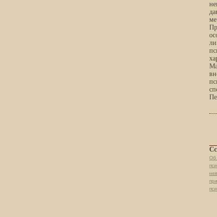
не
да
ме
Пр
ос
ли
пс
ха
Ма
вн
пс
сп
Пе
Сс
Об 
пс
не
пр
пси