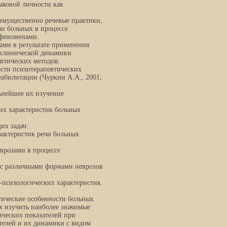
ыковой личности как
имущественно речевые практики,
чи больных в процессе
 феноменами.
ами в результате применения
 клинической динамики
втических методов.
сти психотерапевтических
абилитации (Чуркин А.А., 2001;
ьнейшее их изучение
их характеристик больных
их задач:
рактеристик речи больных
врозами в процессе
х с различными формами неврозов
-психологических характеристик
тические особенности больных
х изучить наиболее значимые
ических показателей при
телей и их динамики с видом