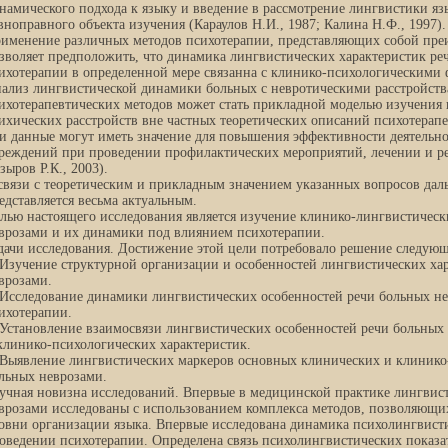
намического подхода к языку и введение в рассмотрение лингвистики яз
вноправного объекта изучения (Караулов Н.И., 1987; Калина Н.Ф., 1997).
именение различных методов психотерапии, представляющих собой пре
зволяет предположить, что динамика лингвистических характеристик ре
ихотерапии в определенной мере связанна с клинико-психологическими
ализ лингвистической динамики больных с невротическими расстройств
ихотерапевтических методов может стать прикладной моделью изучения
ихических расстройств вне частных теоретических описаний психотерапе
и данные могут иметь значение для повышения эффективности деятельно
реждений при проведении профилактических мероприятий, лечении и ре
зыров Р.К., 2003).
связи с теоретическим и прикладным значением указанных вопросов дал
едставляется весьма актуальным.
лью настоящего исследования является изучение клинико-лингвистическ
врозами и их динамики под влиянием психотерапии.
дачи исследования. Достижение этой цели потребовало решение следующ
 Изучение структурной организации и особенностей лингвистических ха
врозами.
 Исследование динамики лингвистических особенностей речи больных не
ихотерапии.
 Установление взаимосвязи лингвистических особенностей речи больны
клинико-психологических характеристик.
 Выявление лингвистических маркеров основных клинических и клинико
льных неврозами.
учная новизна исследований. Впервые в медицинской практике лингвис
врозами исследованы с использованием комплекса методов, позволяющи
овни организации языка. Впервые исследована динамика психолингвист
оведении психотерапии. Определена связь психолингвистических показа