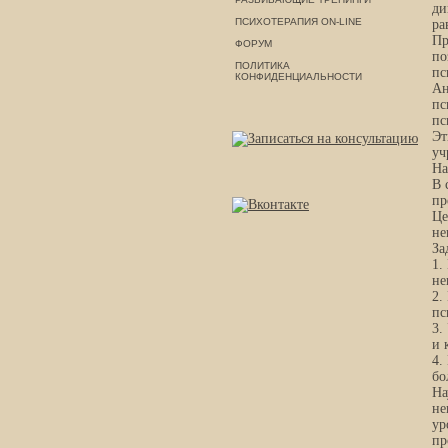
ди
ПСИХОТЕРАПИЯ ON-LINE
ра
Пр
ФОРУМ
по
ПОЛИТИКА
пс
КОНФИДЕНЦИАЛЬНОСТИ
Ан
пс
пс
Эт
уч
На
В 
пр
Це
не
За
1.
не
2.
пс
3.
и 
4.
бо
На
не
ур
пр