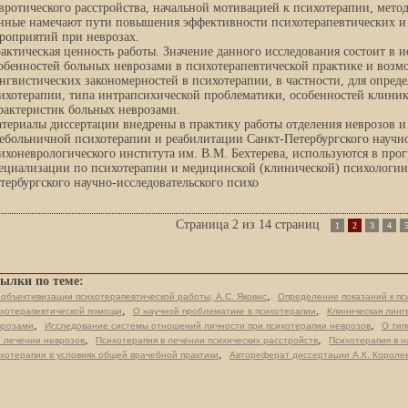
вротического расстройства, начальной мотивацией к психотерапии, метод
нные намечают пути повышения эффективности психотерапевтических и
роприятий при неврозах.
актическая ценность работы. Значение данного исследования состоит в 
обенностей больных неврозами в психотерапевтической практике и возм
нгвистических закономерностей в психотерапии, в частности, для опред
ихотерапии, типа интрапсихической проблематики, особенностей клини
рактеристик больных неврозами.
териалы диссертации внедрены в практику работы отделения неврозов и
ебольничной психотерапии и реабилитации Санкт-Петербургского научно
ихоневрологического института им. В.М. Бехтерева, используются в про
ециализации по психотерапии и медицинской (клинической) психологии
тербургского научно-исследовательского психо
Страница 2 из 14 страниц
1
2
3
4
ылки по теме:
,
объективизации психотерапевтической работы, А.С. Яковис
Определение показаний к пс
,
,
ихотерапевтической помощи
О научной проблематике в психотерапии
Клиническая линг
,
,
врозами
Исследование системы отношений личности при психотерапии неврозов
О тип
,
,
и лечении неврозов
Психотерапия в лечении психических расстройств
Психотерапия в н
,
хотерапии в условиях общей врачебной практики
Автореферат диссертации А.К. Короле