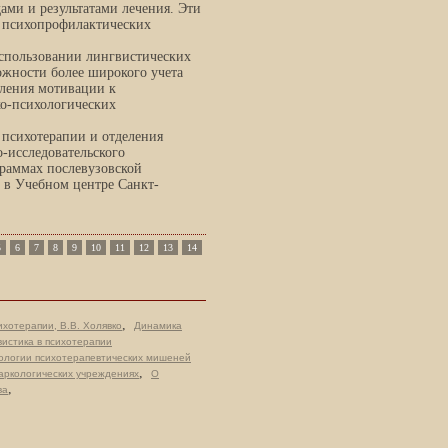
ами и результатами лечения. Эти
 психопрофилактических
использовании лингвистических
ожности более широкого учета
еления мотивации к
ко-психологических
 психотерапии и отделения
-исследовательского
граммах послевузовской
 в Учебном центре Санкт-
5
6
7
8
9
10
11
12
13
14
,
ихотерапии, В.В. Холявко
Динамика
вистика в психотерапии
ологии психотерапевтических мишеней
,
аркологических учреждениях
О
,
ва