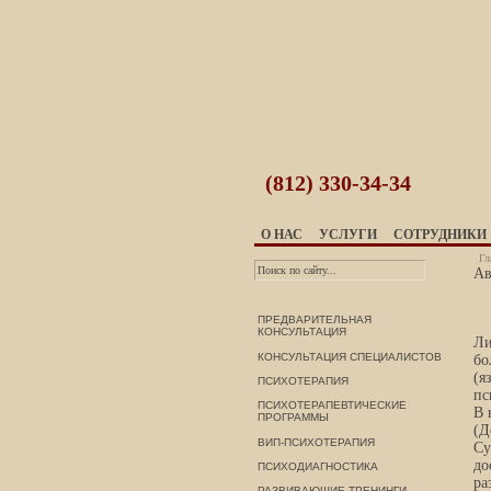
(812)
330-34-34
О НАС
УСЛУГИ
СОТРУДНИКИ
Гл
Ав
ПРЕДВАРИТЕЛЬНАЯ
КОНСУЛЬТАЦИЯ
Ли
КОНСУЛЬТАЦИЯ СПЕЦИАЛИСТОВ
бо
(я
ПСИХОТЕРАПИЯ
пс
ПСИХОТЕРАПЕВТИЧЕСКИЕ
В 
ПРОГРАММЫ
(Д
ВИП-ПСИХОТЕРАПИЯ
Су
до
ПСИХОДИАГНОСТИКА
ра
РАЗВИВАЮЩИЕ ТРЕНИНГИ