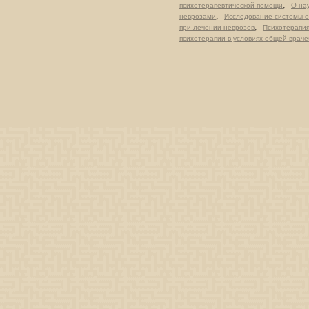
,
психотерапевтической помощи
О на
,
неврозами
Исследование системы о
,
при лечении неврозов
Психотерапия
психотерапии в условиях общей враче