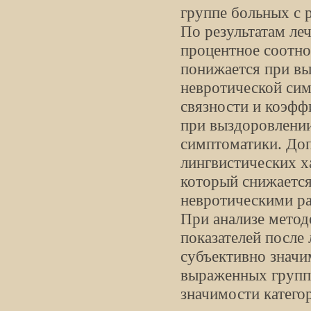
группе больных с 
По результатам ле
процентное соотн
понижается при вы
невротической сим
связности и коэфф
при выздоровлении
симптоматики. До
лингвистических х
который снижается
невротическими ра
При анализе мето
показателей после
субъективно значи
выраженных групп,
значимости катего