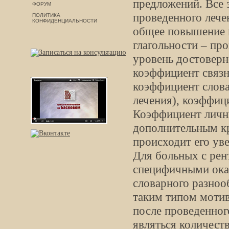
предложений. Все 
ФОРУМ
проведенного лече
ПОЛИТИКА
КОНФИДЕНЦИАЛЬНОСТИ
общее повышение к
глагольности – пр
уровень достоверн
коэффициент связн
коэффициент слова
лечения), коэффиц
Коэффициент личн
дополнительным кр
происходит его уве
Для больных с рен
специфичными оказ
словарного разноо
таким типом мотив
после проведенног
являться количеств