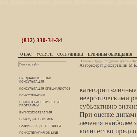
(812)
330-34-34
О НАС
УСЛУГИ
СОТРУДНИКИ
ПРИЧИНЫ ОБРАЩЕНИЯ
Главная
»
Труды сотрудников центра
»
Дис
Автореферат диссертации М.Б
ПРЕДВАРИТЕЛЬНАЯ
КОНСУЛЬТАЦИЯ
категории «личные
КОНСУЛЬТАЦИЯ СПЕЦИАЛИСТОВ
ПСИХОТЕРАПИЯ
невротическими ра
ПСИХОТЕРАПЕВТИЧЕСКИЕ
субъективно значи
ПРОГРАММЫ
При оценке динами
ВИП-ПСИХОТЕРАПИЯ
ПСИХОДИАГНОСТИКА
лечения наиболее 
РАЗВИВАЮЩИЕ ТРЕНИНГИ
количество предл
ПСИХОТЕРАПИЯ ON-LINE