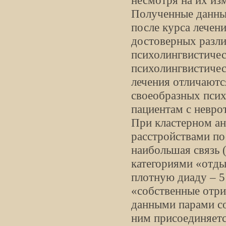
несмотря на их из
Полученные данны
после курса лечени
достоверных разли
психолингвистичес
психолингвистичес
лечения отличаютс
своеобразных пси
пациентам с невро
При кластерном ан
расстройствами по
наибольшая связь 
категориями «отды
плотную диаду – 5
«собственные отри
данными парами со
ним присоединяетс