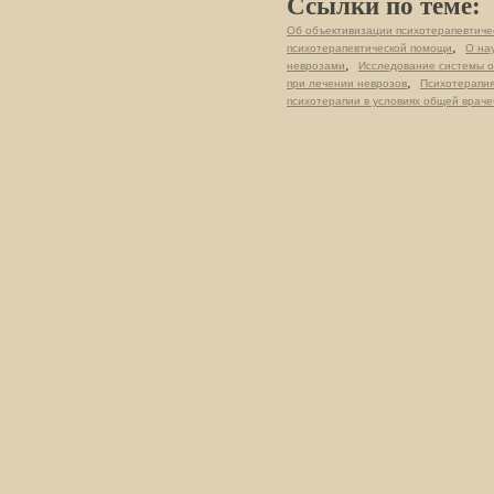
Ссылки по теме:
Об объективизации психотерапевтичес
,
психотерапевтической помощи
О на
,
неврозами
Исследование системы о
,
при лечении неврозов
Психотерапия
психотерапии в условиях общей враче