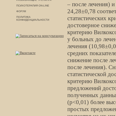
– после лечения) 
ПСИХОТЕРАПИЯ ON-LINE
24,28±0,78 соотве
ФОРУМ
статистических кр
ПОЛИТИКА
КОНФИДЕНЦИАЛЬНОСТИ
достоверное сниже
критерию Вилкоксо
у больных до лечен
лечения (10,98±0,0
средних показател
снижение после леч
после лечения). С
статистической до
критерию Вилкоксо
предложений досто
полученных данны
(р<0,01) более выс
простых предложен