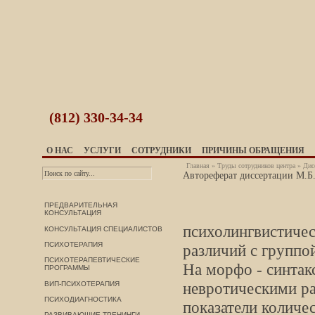
(812)
330-34-34
О НАС
УСЛУГИ
СОТРУДНИКИ
ПРИЧИНЫ ОБРАЩЕНИЯ
Главная
»
Труды сотрудников центра
»
Дис
Автореферат диссертации М.Б
ПРЕДВАРИТЕЛЬНАЯ
КОНСУЛЬТАЦИЯ
психолингвистичес
КОНСУЛЬТАЦИЯ СПЕЦИАЛИСТОВ
ПСИХОТЕРАПИЯ
различий с группо
ПСИХОТЕРАПЕВТИЧЕСКИЕ
На морфо - синтак
ПРОГРАММЫ
невротическими ра
ВИП-ПСИХОТЕРАПИЯ
ПСИХОДИАГНОСТИКА
показатели количес
РАЗВИВАЮЩИЕ ТРЕНИНГИ