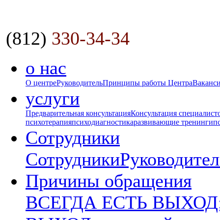
(812)
330-34-34
о нас
О центре
Руководитель
Принципы работы Центра
Ваканс
услуги
Предварительная консультация
Консультация специалист
психотерапия
психодиагностика
развивающие тренинги
п
Сотрудники
Сотрудники
Руководител
Причины обращения
ВСЕГДА ЕСТЬ ВЫХОД: