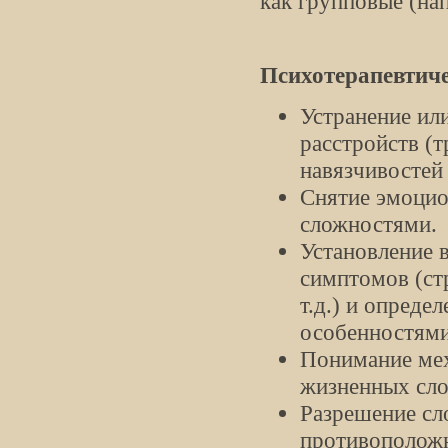
как групповые (на
Психотерапевтиче
Устранение ил
расстройств (т
навязчивостей и
Снятие эмоцио
сложностями.
Установление 
симптомов (ст
т.д.) и опред
особенностями
Понимание мех
жизненных сло
Разрешение сл
противоположн