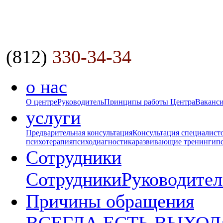
(812)
330-34-34
о нас
О центре
Руководитель
Принципы работы Центра
Ваканс
услуги
Предварительная консультация
Консультация специалист
психотерапия
психодиагностика
развивающие тренинги
п
Сотрудники
Сотрудники
Руководител
Причины обращения