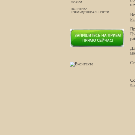
по
ФОРУМ
на
ПОЛИТИКА
КОНФИДЕНЦИАЛЬНОСТИ
Ве
Ра
Пр
Гр
ра
Дл
мо
Ст
Сс
Гра