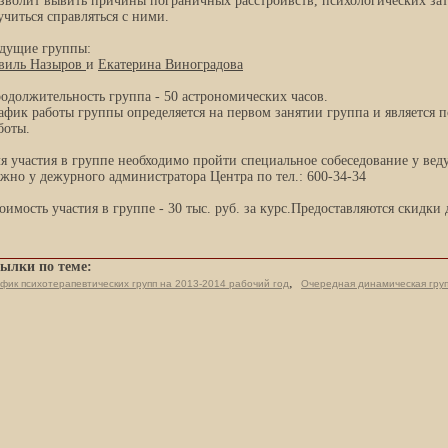
зволит вывить причины пограничных расстройвств, психологических за
учиться справляться с ними.
дущие группы:
виль Назыров
и
Екатерина Виноградова
одолжительность группа - 50 астрономических часов.
афик работы группы определяется на первом занятии группа и является 
боты.
я участия в группе необходимо пройти специальное собеседование у веду
жно у дежурного администратора Центра по тел.: 600-34-34
оимость участия в группе - 30 тыс. руб. за курс.Предоставляются скидки 
ылки по теме:
,
фик психотерапевтических групп на 2013-2014 рабочий год
Очередная динамическая гру