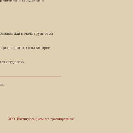
труднений и страданий и
поводом для начала групповой
щих, записаться на которое
для студентов.
,
ппа
ООО "Институт социального проектирования"