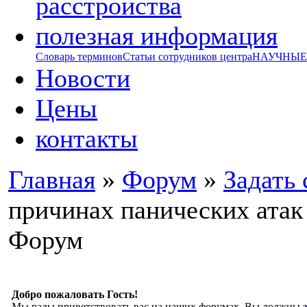
расстройства
полезная информация
Словарь терминов
Статьи сотрудников центра
НАУЧНЫЕ р
Новости
Цены
контакты
Главная
»
Форум
»
Задать 
причинах панических атак
Форум
Добро пожаловать Гость!
Мы рады приветствовать вас на наших форумах. Вы должны