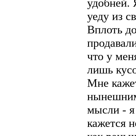
удобней. 
уеду из с
Вплоть до
продавали
что у мен
лишь кусо
Мне кажет
нынешним
мысли - я 
кажется н