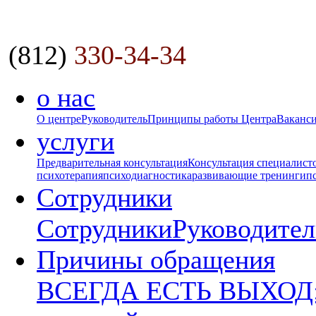
(812)
330-34-34
о нас
О центре
Руководитель
Принципы работы Центра
Ваканс
услуги
Предварительная консультация
Консультация специалист
психотерапия
психодиагностика
развивающие тренинги
п
Сотрудники
Сотрудники
Руководител
Причины обращения
ВСЕГДА ЕСТЬ ВЫХОД: