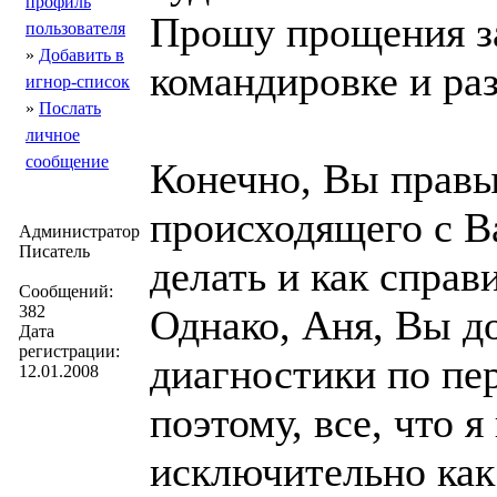
профиль
Прошу прощения за
пользователя
»
Добавить в
командировке и ра
игнор-список
»
Послать
личное
сообщение
Конечно, Вы правы,
происходящего с Ва
Администратор
Писатель
делать и как спра
Сообщений:
382
Однако, Аня, Вы д
Дата
регистрации:
диагностики по пе
12.01.2008
поэтому, все, что 
исключительно ка