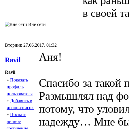
как раньш
в своей та
Вне сети
Вторник 27.06.2017, 01:32
Аня!
Ravil
Ravil
Спасибо за такой 
»
Показать
профиль
Размышлял над фор
пользователя
»
Добавить в
потому, что улов
игнор-список
»
Послать
надежду… Мне бы 
личное
сообщение