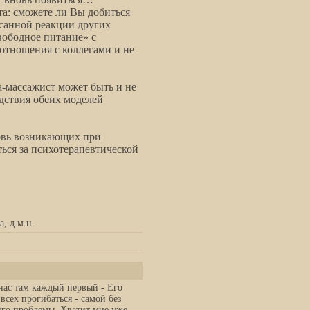
та: сможете ли Вы добиться
санной реакции других
вободное питание» с
отношения с коллегами и не
га-массажист может быть и не
дствия обеих моделей
новь возникающих при
ься за психотерапевтической
, д.м.н.
 нас там каждый первый - Его
всех прогибаться - самой без
 его проблемы. Хватит мне уже