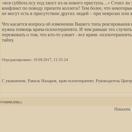
«вся суббота псу под хвост из-за нового приступа…» Стоил ли
конфликт по поводу прихоти коллеги? Тем более, что некотор
не могут есть в присутствии других людей – при неврозах или 
Что касается вопроса об изменении Вашего типа реагирования 
нужна помощь врача-психотерапевта. И чем раньше это случить
переживать о том, что кто-то узнает - все врачи -психотерапев
тайну.
Отредактировано: 19.09.2017, 13:35:24
__________________________________________________
С уважением, Равиль Назыров, врач-психотерапевт, Руководитель Центра
едующая тема »
Показать