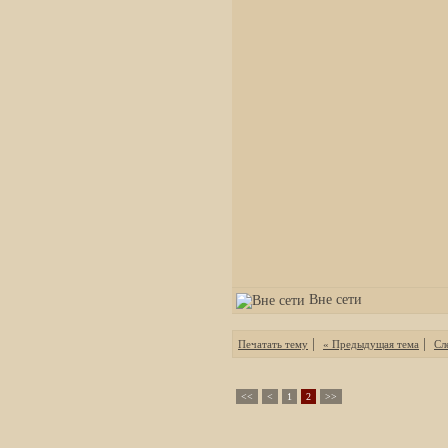
Вне сети
|
|
Печатать тему
« Предыдущая тема
Сл
<<
<
1
2
>>