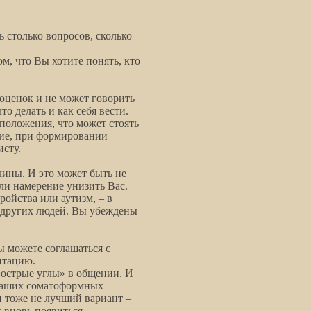
ь столько вопросов, сколько
м, что Вы хотите понять, кто
оценок и не может говорить
то делать и как себя вести.
дположения, что может стоять
ние, при формировании
сту.
чины. И это может быть не
ли намерение унизить Вас.
ойства или аутизм, – в
 других людей. Вы убеждены
Вы можете соглашаться с
нтацию.
«острые углы» в общении. И
Ваших соматоформных
 тоже не лучший вариант –
т вновь появиться…