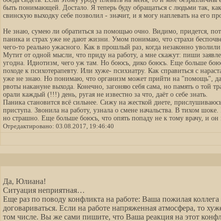
быть понимающей. Достало. Я теперь буду обращаться с людьми так, как
свинскую выходку себе позволил - значит, и я могу наплевать на его п
Не знаю, сумею ли обратиться за помощью очно. Видимо, придется, пот
паника и страх уже не дают жизни. Умом понимаю, что страхи беспоч
чего-то реально ужасного. Как в прошлый раз, когда незаконно уволили 
Мутит от одной мысли, что приду на работу, а мне скажут: пиши заявле
угодна. Идиотизм, чего уж там. Но боюсь, дико боюсь. Еще больше боюс
походе к психотерапевту. Или хуже- психиатру. Как справиться с нара
уже не знаю. Но понимаю, что организм может прийти на "помощь", д
рвоты накануне выхода. Конечно, загоняю себя сама, но память о той тр
орали каждый (!!!) день, ругая не известно за что, даёт о себе знать.
Паника становится всё сильнее. Сижу на жесткой диете, прислушиваюс
приступа. Звонила на работу, узнала о смене начальства. В тихом шоке
но страшно. Еще больше боюсь, что опять попаду не к тому врачу, и он 
Отредактировано: 03.08.2017, 19:46:40
Да, Юлиана!
Ситуация неприятная…
Еще раз по поводу конфликта на работе: Ваша пожилая коллега 
договариваться. Если на работе напряженная атмосфера, то хуже
том числе. Вы же сами пишите, что Ваша реакция на этот конфл