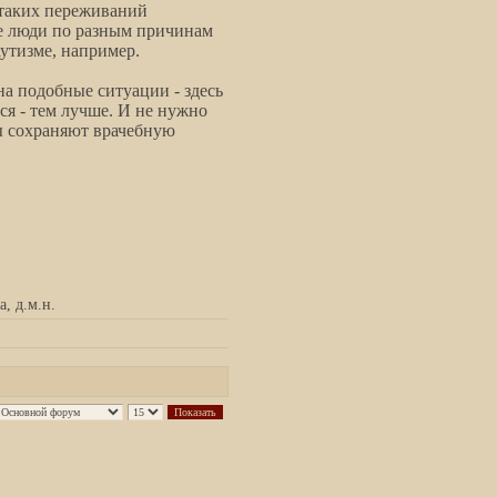
 таких переживаний
ые люди по разным причинам
аутизме, например.
на подобные ситуации - здесь
ся - тем лучше. И не нужно
ты сохраняют врачебную
, д.м.н.