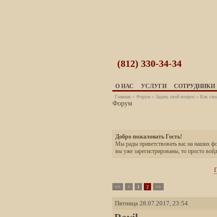
(812)
330-34-34
О НАС
УСЛУГИ
СОТРУДНИКИ
Главная
»
Форум
»
Задать свой вопрос
» Как слож
Форум
Добро пожаловать Гость!
Мы рады приветствовать вас на наших 
вы уже зарегистрированы, то просто вой
П
<<
<
1
2
>>
Пятница 28.07.2017, 23:54