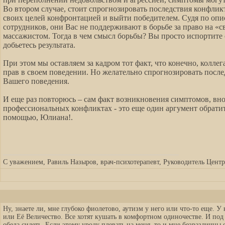
Во втором случае, стоит спрогнозировать последствия конфлик
своих целей конфронтацией и выйти победителем. Судя по опи
сотрудников, они Вас не поддерживают в борьбе за право на «с
массажистом. Тогда в чем смысл борьбы? Вы просто испортите 
добьетесь результата.
При этом мы оставляем за кадром тот факт, что конечно, колле
прав в своем поведении. Но желательно спрогнозировать после
Вашего поведения.
И еще раз повторюсь – сам факт возникновения симптомов, в
профессиональных конфликтах - это еще один аргумент обратит
помощью, Юлиана!.
__________________________________________________
С уважением, Равиль Назыров, врач-психотерапевт, Руководитель Центра
Ну, знаете ли, мне глубоко фиолетово, аутизм у него или что-то еще. У
или Её Величество. Все хотят кушать в комфортном одиночестве. И под 
обеда сидеть. Если этому уроду плевать на меня, то и мне безразличны