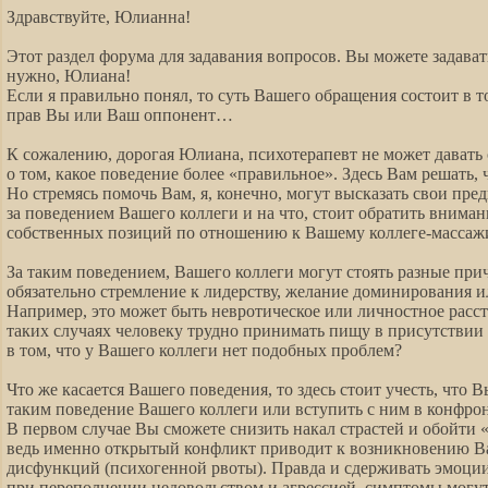
Здравствуйте, Юлианна!
Этот раздел форума для задавания вопросов. Вы можете задават
нужно, Юлиана!
Если я правильно понял, то суть Вашего обращения состоит в то
прав Вы или Ваш оппонент…
К сожалению, дорогая Юлиана, психотерапевт не может давать 
о том, какое поведение более «правильное». Здесь Вам решать, ч
Но стремясь помочь Вам, я, конечно, могут высказать свои пре
за поведением Вашего коллеги и на что, стоит обратить внима
собственных позиций по отношению к Вашему коллеге-массажи
За таким поведением, Вашего коллеги могут стоять разные при
обязательно стремление к лидерству, желание доминирования и
Например, это может быть невротическое или личностное расстр
таких случаях человеку трудно принимать пищу в присутствии
в том, что у Вашего коллеги нет подобных проблем?
Что же касается Вашего поведения, то здесь стоит учесть, что 
таким поведение Вашего коллеги или вступить с ним в конфро
В первом случае Вы сможете снизить накал страстей и обойти 
ведь именно открытый конфликт приводит к возникновению 
дисфункций (психогенной рвоты). Правда и сдерживать эмоции
при переполнении недовольством и агрессией, симптомы могу