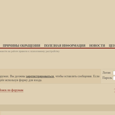
ПРИЧИНЫ ОБРАЩЕНИЯ
ПОЛЕЗНАЯ ИНФОРМАЦИЯ
НОВОСТИ
ЦЕ
ности на работе привели к психогенноиу расстройству
Логин
форумах. Вы должны
зарегистрироваться
, чтобы оставлять сообщения. Если
Пароль
дите используя форму для входа.
оиск по форумам