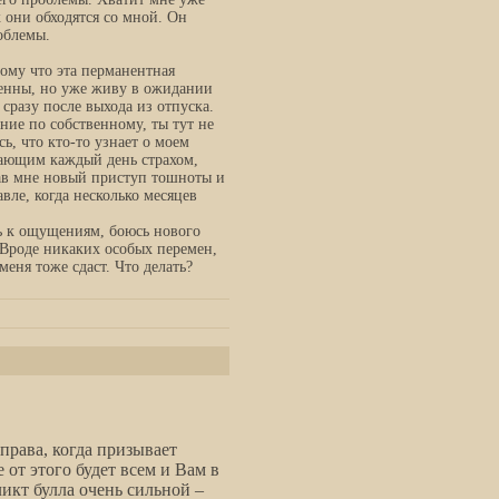
 они обходятся со мной. Он
роблемы.
ому что эта перманентная
венны, но уже живу в ожидании
сразу после выхода из отпуска.
ние по собственному, ты тут не
ь, что кто-то узнает о моем
стающим каждый день страхом,
ав мне новый приступ тошноты и
авле, когда несколько месяцев
ь к ощущениям, боюсь нового
. Вроде никаких особых перемен,
меня тоже сдаст. Что делать?
права, когда призывает
 от этого будет всем и Вам в
икт булла очень сильной –