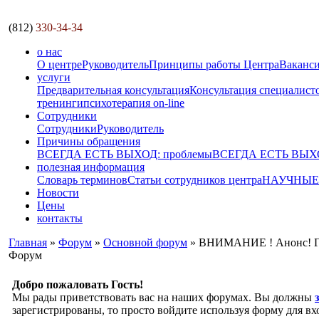
(812)
330-34-34
о нас
О центре
Руководитель
Принципы работы Центра
Ваканс
услуги
Предварительная консультация
Консультация специалист
тренинги
психотерапия on-line
Сотрудники
Сотрудники
Руководитель
Причины обращения
ВСЕГДА ЕСТЬ ВЫХОД: проблемы
ВСЕГДА ЕСТЬ ВЫХОД
полезная информация
Словарь терминов
Статьи сотрудников центра
НАУЧНЫЕ р
Новости
Цены
контакты
Главная
»
Форум
»
Основной форум
» ВНИМАНИЕ ! Анонс! Гру
Форум
Добро пожаловать Гость!
Мы рады приветствовать вас на наших форумах. Вы должны
зарегистрированы, то просто войдите используя форму для вх