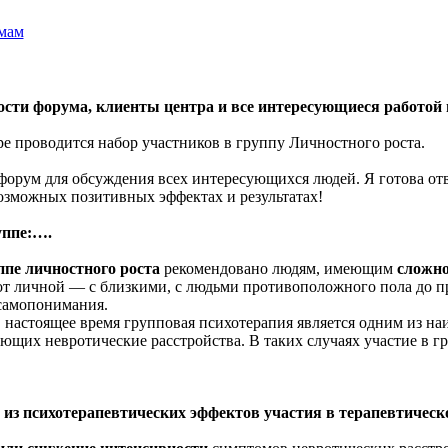
мам
сти форума, клиенты центра и все интересующиеся работой 
е проводится набор участников в группу Личностного роста.
орум для обсуждения всех интересующихся людей. Я готова отв
озможных позитивных эффектах и результатах!
уппе:….
ппе личностного роста
рекомендовано людям, имеющим
сложно
от личной — с близкими, с людьми противоположного пола до пр
самопонимания.
в настоящее время групповая психотерапия является одним из н
ющих невротические расстройства. В таких случаях участие в 
) из психотерапевтических эффектов участия в терапевтическ