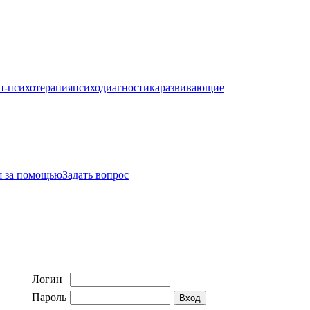
п-психотерапия
психодиагностика
развивающие
я за помощью
Задать вопрос
Логин
Пароль