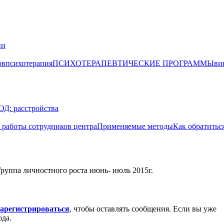
ии
ов
психотерапия
ПСИХОТЕРАПЕВТИЧЕСКИЕ ПРОГРАММЫ
ви
: расстройства
аботы сотрудников центра
Применяемые методы
Как обратитьс
ппа личностного роста июнь- июль 2015г.
зарегистрироваться
, чтобы оставлять сообщения. Если вы уже
ода.