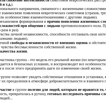
или снижение интенсивности
симптомов невротических расстро
 и т.д.
).
ионального напряжения, связанного с жизненными сложностями
е взаимосвязи появления невротических симптомов (страхов, тре
или особенностями взаимоотношениями с другими людьми).
еханизмов формирования и
причин появления жизненных сл
сложностей при общении с людьми
противоположного пола. П
раза в раз).
увства личной независимости, способности отстаивать свои инт
разными людьми).
личной
свободы и независимости от внешних оценок
и обстояте
 чувства бессмысленности собственной жизни.
качества жизни
.
частника группа - это модель его реальной жизни (по некоторым
здается в безопасных условиях, и воспроизводит все особенност
 и после этого предпринять шаги по изменению своей жизни.
группе позволяет увидеть собственные отношения и установки,
 их преодоления в атмосфере доброжелательности и взаимного 
участие
в группе
полезно для людей, которым не нравится то, 
ость, превратилась в рутину,
готовых исследовать причины сл
людей...