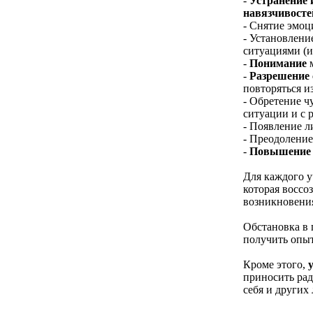
-
Устранение 
навязчивостей
- Снятие эмоц
- Установлени
ситуациями (
-
Понимание
м
-
Разрешение 
повторяться из 
- Обретение ч
ситуации и с 
- Появление 
- Преодоление
-
Повышение 
Для каждого у
которая воссо
возникновения
Обстановка в 
получить опыт
Кроме этого,
приносить рад
себя и других 