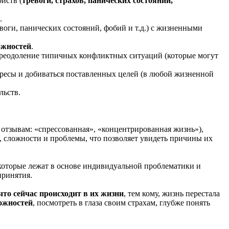
йств (
тревоги, страхов, панических состояний,
.
воги, панических состояний, фобий и т.д.) с жизненными
ожностей
.
реодоление типичных конфликтных ситуаций (которые могут
ересы и добиваться поставленных целей (в любой жизненной
льств.
 отзывам: «спрессованная», «концентрированная жизнь»),
и, сложности и проблемы, что позволяет увидеть причины их
 которые лежат в основе индивидуальной проблематики и
принятия.
что сейчас происходит в их жизни
, тем кому, жизнь перестала
ожностей
, посмотреть в глаза своим страхам, глубже понять