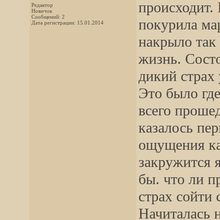
происходит. 
Редактор
Новичок
Сообщений: 2
покурила мар
Дата регистрации: 15.01.2014
накрыло так 
жизнь. Состо
дикий страх 
Это было где
всего проше
казалось пе
ощущения ка
закружится я
бы. что ли п
страх сойти 
Начиталась 