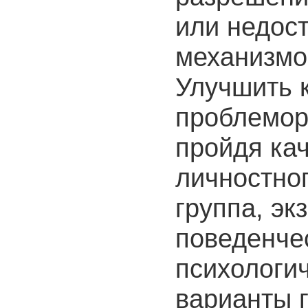
или недос
механизмов
Улучшить к
проблемор
пройдя ка
личностно
группа, эк
поведенчес
психологич
варианты г