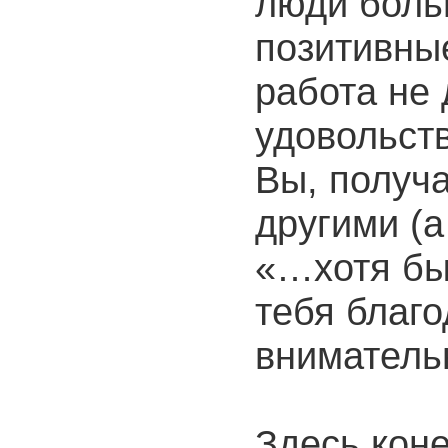
люди боль
позитивны
работа не
удовольст
Вы, получа
другими (а
«…хотя быв
тебя благо
вниматель
Здесь кон