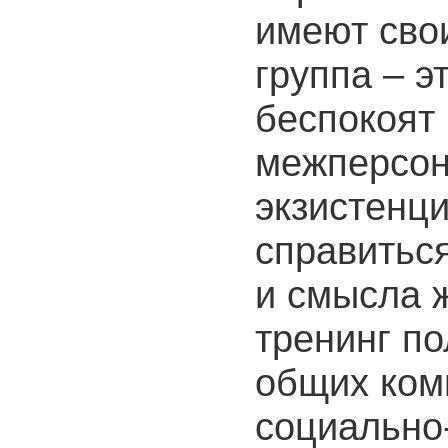
имеют сво
группа – э
беспокоят
межперсон
экзистенц
справитьс
и смысла 
тренинг по
общих ком
социально