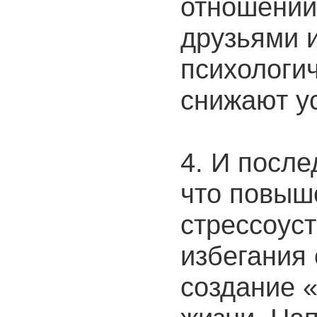
отношений 
друзьями 
психологи
снижают ус
4. И после
что повыш
стрессоус
избегания
создание 