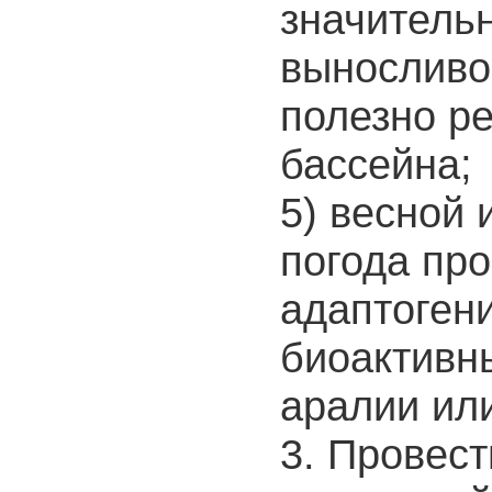
значительн
выносливо
полезно р
бассейна;
5) весной 
погода пр
адаптоген
биоактивн
аралии ил
3. Провес