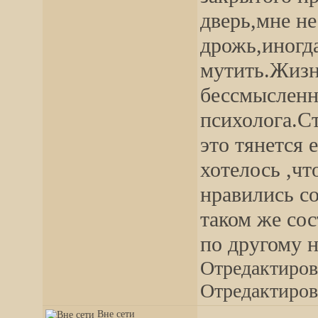
дверь,мне не
дрожь,иногда
мутить.Жизнь
бессмысленн
психолога.Ст
это тянется 
хотелось ,чт
нравились со
таком же сос
по другому н
Отредактирова
Отредактирова
Вне сети