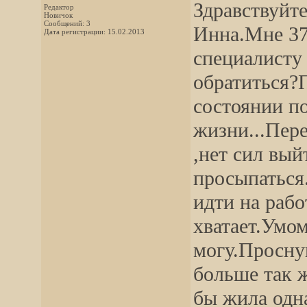
Здравствуйт
Редактор
Новичок
Сообщений: 3
Инна.Мне 37
Дата регистрации: 15.02.2013
специалисту
обратиться?
состоянии п
жизни...Пер
,нет сил вый
просыпаться.
идти на рабо
хватает.Умом
могу.Просну
больше так ж
бы жила одна