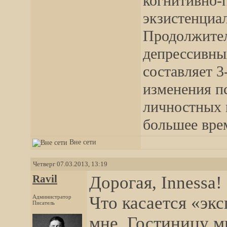
когнитивно-
экзистенциа
Продолжител
депрессивны
составляет 3
изменения п
личностных 
большее врем
Вне сети
Четверг 07.03.2013, 13:19
Ravil
Дорогая, Innessa!
Что касается «экс
Администратор
Писатель
мне. Гостиницу м