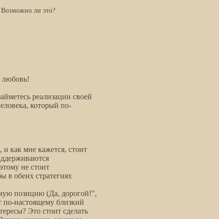
? Возможно ли это?
 любовь!
займетесь реализации своей
человека, который по-
и как мне кажется, стоит
оддерживаются
этому не стоит
бы в обеих стратегиях
ую позицию (Да, дорогой!",
ет по-настоящему близкий
нтересы? Это стоит сделать