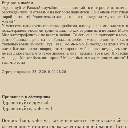
Еще раз о любви
Здравствуйте, Равиль! Случайно нашла ваш сайт в интернете, и, знаете
рассуждениями и ответами на вопросы пациентов. Они очень трепетные
порой изящные). Удивительно даже, что они принадлежат мужчине.
Ст
жизни?
У меня есть одна очень серьезная проблема, которую, как мне кажется, 
психотерапевтическими тренингами, но как ее решить, я не знаю. Може
Мне катострофически не везет в любви! То есть она не приходит в мою
разнообразные варианты- влюблялась я, любили меня, но вот что касае
степенью вовлеченности, тут , увы, н-и-ч-е-г-о. В последнее время это
идею. Близкие люди говорят, что это просто мой каприз, ведь далеко не
не все даже знают, что такое любовь, а мне , дескать, все надо! Я крас
мне надо! Может быть они правы? Может быть я хочу слишком много? И
тем, что есть?
Отредактировано: 22.12.2010, 02:28:26
Приглашаю к обсуждению!
Здравствуйте друзья!
Здравствуйте, valeriya!
Вопрос Ваш, valeriya, как мне кажется, очень важный - 
безусловным индикатором качества нашей жизни. Все о