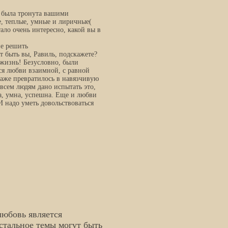
, была тронута вашими
, теплые, умные и лиричные(
ало очень интересно, какой вы в
не решить
т быть вы, Равиль, подскажете?
 жизнь! Безусловно, были
тся любви взаимной, с равной
 даже превратилось в навязчивую
 всем людям дано испытать это,
ива, умна, успешна. Еще и любви
 надо уметь довольствоваться
любовь является
стальное темы могут быть