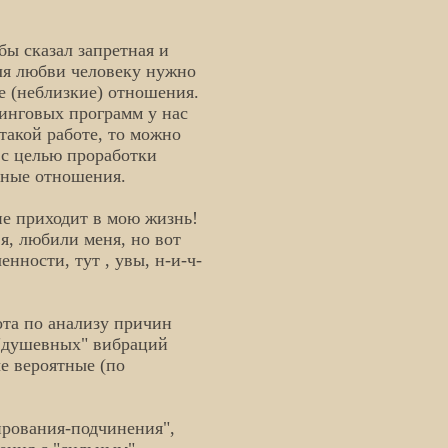
бы сказал запретная и
для любви человеку нужно
е (неблизкие) отношения.
нинговых программ у нас
такой работе, то можно
 с целью проработки
тные отношения.
 не приходит в мою жизнь!
я, любили меня, но вот
нности, тут , увы, н-и-ч-
бота по анализу причин
 "душевных" вибраций
е вероятные (по
ирования-подчинения",