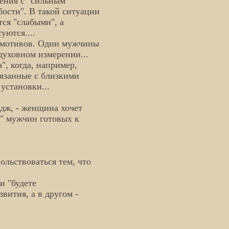
ения с "сильным"
ости". В такой ситуации
ся "слабыми", а
уются....
 мотивов. Одни мужчины
духовном измерении...
", когда, например,
вязанные с близкими
установки...
дж, - женщина хочет
т" мужчин готовых к
ольствоваться тем, что
и "будете
вития, а в другом -