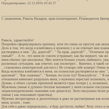
Отредактировано: 22.12.2010, 03:42:27
__________________________________________________
С уважением, Равиль Назыров, врач-психотерапевт, Руководитель Центра
Равиль, здравствуйте!
Попробую сформулировать причину, хотя это очень не просто( как оказа
Дело в том, что когда я влюбляюсь в мужчину ( и он отвечает мне взаи
растворяюсь в нем: "Да, дорогой!", " Ты прав, дорогой!" , "Отличное п
умный!"... А то , что меня не совсем устраивает, как бы меркнет, так же
меня обычно три миллиона). Мне хочется больше узнать любимого, увид
различных ситуациях, как ответит, как посмотрит... Конечно, в такой с
...становлюсь неинтересной для него.( Не сотвори себе кумира! Очень м
Когда мужчина влюбляется в меня, он полностью растворяется во мне: "
красивая!", "Как скажешь!", "Хочешь это (или то)? Пожалуйста!..." Я н
отношения начинают разрушать меня, а мужчина перестает волновать, и
Думаю, в обоих случаях причиной является страх потери ( а, возможно,
Мужчины умные и духовно богатые вызывают у меня сильное сексуальн
энциклопедическими знаниями или демагоги). Хотя сексуально более 
умные ( как показывает практика).
Мужчин авторитарных и деспотичных я даже не рассматриваю как возм
меня, кстати , тоже.
Для себя я давно определилась,- я буду достигать любви! Хочу этого и н