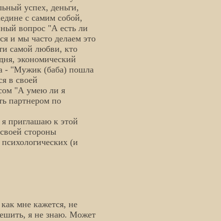
льный успех, деньги,
аедине с самим собой,
нный вопрос "А есть ли
ся и мы часто делаем это
ти самой любви, кто
дня, экономический
ла - "Мужик (баба) пошла
ся в своей
сом "А умею ли я
ть партнером по
о я приглашаю к этой
 своей стороны
 психологических (и
 как мне кажется, не
ешить, я не знаю. Может