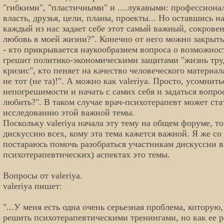
"гибкими", "пластичными" и ....лукавыми: профессиона
власть, друзья, цели, планы, проекты... Но оставшись н
каждый из нас задает себе этот самый важный, сокрове
любовь в моей жизни?". Конечно от него можно закрыть
- кто прикрывается наукообразием вопроса о возможнос
грешит политико-экономическими защитами "жизнь тру
кризис", кто пеняет на качество человеческого материа
не тот (не та)!". А можно как valeriya. Просто, усомнить
непогрешимости и начать с самих себя и задаться вопро
любить?". В таком случае врач-психотерапевт может ста
исследованию этой важной темы.
Поскольку valeriya начала эту тему на общем форуме, т
дискуссию всех, кому эта тема кажется важной. Я же со
постараюсь помочь разобраться участникам дискуссии в
психотерапевтических) аспектах это темы.
Вопросы от valeriya.
valeriya пишет:
"...У меня есть одна очень серьезная проблема, которую,
решить психотерапевтическими тренингами, но как ее р