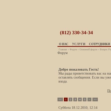
(812)
330-34-34
О НАС
УСЛУГИ
СОТРУДНИКИ
Главная
»
Форум
»
Основной форум
» Вопрос Ра
Форум
Добро пожаловать Гость!
Мы рады приветствовать вас на 
оставлять сообщения. Если вы уже
входа.
По
<<
1
2
3
4
5
>
>>
Суббота 18.12.2010, 12:14