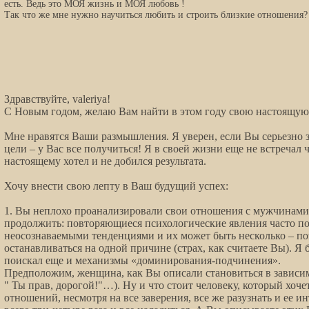
есть. Ведь это МОЯ жизнь и МОЯ любовь !
Так что же мне нужно научиться любить и строить близкие отношения
Здравствуйте, valeriya!
С Новым годом, желаю Вам найти в этом году свою настоящую
Мне нравятся Ваши размышления. Я уверен, если Вы серьезно 
цели – у Вас все получиться! Я в своей жизни еще не встречал 
настоящему хотел и не добился результата.
Хочу внести свою лепту в Ваш будущий успех:
1. Вы неплохо проанализировали свои отношения с мужчинами, 
продолжить: повторяющиеся психологические явления часто п
неосознаваемыми тенденциями и их может быть несколько – по
останавливаться на одной причине (страх, как считаете Вы). Я 
поискал еще и механизмы «доминирования-подчинения».
Предположим, женщина, как Вы описали становиться в зависим
" Ты прав, дорогой!"…). Ну и что стоит человеку, который хоч
отношений, несмотря на все заверения, все же разузнать и ее и