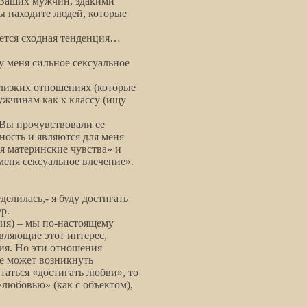
х Ваших мужчин, эдакими
ы находите людей, которые
ается сходная тенденция…
 меня сильное сексуальное
 близких отношениях (которые
ужчинам как к классу (ищу
 Вы прочувствовали ее
ность и являются для меня
я материнские чувства» и
еня сексуальное влечение».
делилась,- я буду достигать
р.
ия) – мы по-настоящему
вляющие этот интерес,
ия. Но эти отношения
те может возникнуть
таться «достигать любви», то
 «любовью» (как с объектом),