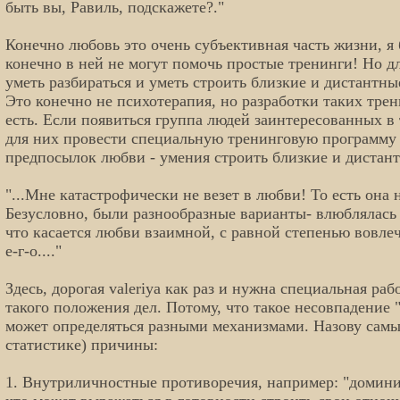
быть вы, Равиль, подскажете?."
Конечно любовь это очень субъективная часть жизни, я 
конечно в ней не могут помочь простые тренинги! Но 
уметь разбираться и уметь строить близкие и дистантны
Это конечно не психотерапия, но разработки таких тре
есть. Если появиться группа людей заинтересованных в 
для них провести специальную тренинговую программу
предпосылок любви - умения строить близкие и дистан
"...Мне катастрофически не везет в любви! То есть она
Безусловно, были разнообразные варианты- влюблялась 
что касается любви взаимной, с равной степенью вовлече
е-г-о...."
Здесь, дорогая valeriya как раз и нужна специальная ра
такого положения дел. Потому, что такое несовпадение
может определяться разными механизмами. Назову самы
статистике) причины:
1. Внутриличностные противоречия, например: "домин