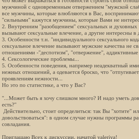
что может выражаться в готовности строить свои отнош
мужчиной с одновременным отвержением "мужской слаб
все мужчины, которые влюбляются в Вас, воспринимают
"сильными" кажутся мужчины, которые Вами не интерес
2. Внутренним "разобщением" сексуальных и духовных
вызывают сексуальные влечение, а другие интересны в 
3. Особенности т.н. "индивидуального сексуального кода
сексуальное влечение вызывают мужские качества не с
отношениями -"деспотизм", "отвержение", аддиктивные 
4. Сексологические проблемы...
5. Особенности поведения, например неадекватный ими
нежных отношений, а одевается броско, что "отпугивае
проявлениям нежности...
Но это по статистике, а что у Вас?
"...Может быть я хочу слишком много? И надо уметь дов
есть?"
Действительно, стоит определиться: так Вы "хотите" ил
довольствоваться": в одном случае нужны программы раз
совладания.
Приглашаю Всех к дискуссии, начатой valeriya!