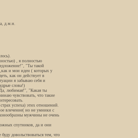
, д.м.н.
лось).
мностью) , я полностью
редложение!", "Ты такой
 ,как и мои идеи ( которых у
еть, как он действует в
итуации я забываю себя и
удрые слова!)
Да, любимая!", "Какая ты
ачинаю чувствовать, что такие
нтересовать.
 страх успеха) этих отношений.
ое влечение( но не умники с
разнообразны мужчины не очень
ожных спутников, да и они
е буду довольствоваться тем, что