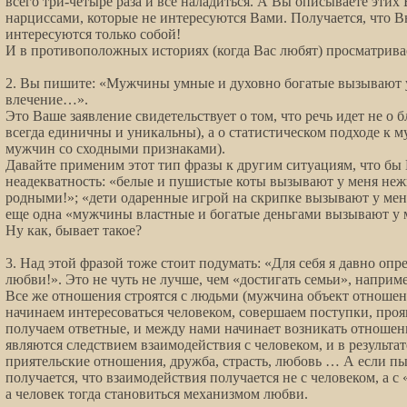
всего три-четыре раза и все наладиться. А Вы описываете эти
нарциссами, которые не интересуются Вами. Получается, что В
интересуются только собой!
И в противоположных историях (когда Вас любят) просматрив
2. Вы пишите: «Мужчины умные и духовно богатые вызывают у
влечение…».
Это Ваше заявление свидетельствует о том, что речь идет не о
всегда единичны и уникальны), а о статистическом подходе к м
мужчин со сходными признаками).
Давайте применим этот тип фразы к другим ситуациям, что бы
неадекватность: «белые и пушистые коты вызывают у меня неж
родными!»; «дети одаренные игрой на скрипке вызывают у мен
еще одна «мужчины властные и богатые деньгами вызывают у м
Ну как, бывает такое?
3. Над этой фразой тоже стоит подумать: «Для себя я давно опре
любви!». Это не чуть не лучше, чем «достигать семьи», наприме
Все же отношения строятся с людьми (мужчина объект отношен
начинаем интересоваться человеком, совершаем поступки, проя
получаем ответные, и между нами начинает возникать отношен
являются следствием взаимодействия с человеком, и в результа
приятельские отношения, дружба, страсть, любовь … А если пы
получается, что взаимодействия получается не с человеком, а с
а человек тогда становиться механизмом любви.