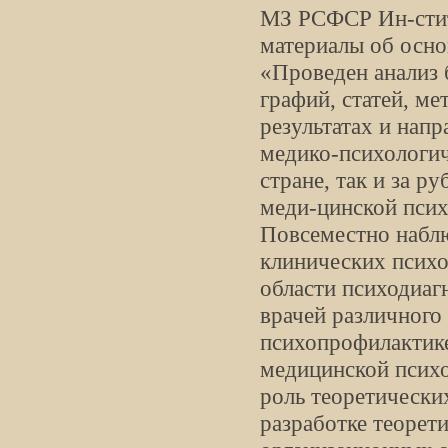
МЗ РСФСР Ин-ститу
материалы об осн
«Проведен анализ 
графий, статей, м
результатах и нап
медико-психологич
стране, так и за 
меди-цинской псих
Повсеместно наблю
клинических психо
области психодиаг
врачей различного
психопрофилактике
медицинской психо
роль теоретически
разработке теорет