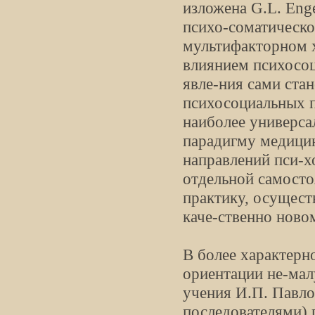
изложена G.L. Eng
психо-соматическо
мультифакторном х
влиянием психосоц
явле-ния сами ста
психосоциальных 
наиболее универс
парадигму медицин
направлений пси-хо
отдельной самосто
практику, осущест
каче-ственно ново
В более характерн
ориентации не-мал
учения И.П. Павло
последователями) п