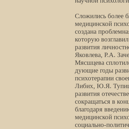
научной психологи
Сложились более б
медицинской псих
создана проблемна
которую возглавил
развития личностн
Яковлева, Р.А. Зач
Мясшцева сплотилс
дующие годы разв
психотерапии своег
Либих, Ю.Я. Тупиц
развития отечеств
сокращаться в конц
благодаря введени
медицинской психол
социально-политич