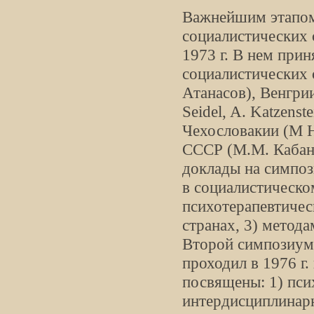
Важнейшим этапом
социалистических 
1973 г. В нем прин
социалистических с
Атанасов), Венгрии
Seidel, A. Katzens
Чехословакии (M Ha
СССР (М.М. Кабано
доклады на симпоз
в социалистическо
психотерапевтичес
странах, 3) метода
Второй симпозиум 
проходил в 1976 г
посвящены: 1) пси
интердисциплинарн