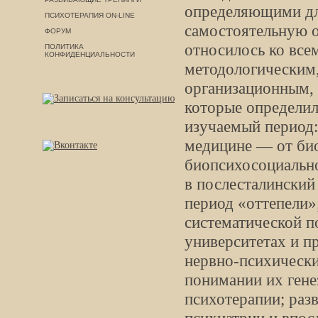
определяющими дл
ПСИХОТЕРАПИЯ ON-LINE
самостоятельную 
ФОРУМ
относилось ко все
ПОЛИТИКА
КОНФИДЕНЦИАЛЬНОСТИ
методологическим,
организационным,
которые определил
изучаемый период:
медицине — от био
биопсихосоциально
в послесталинский
период «оттепели»
систематической п
университетах и п
нервно-психически
понимании их гене
психотерапии; раз