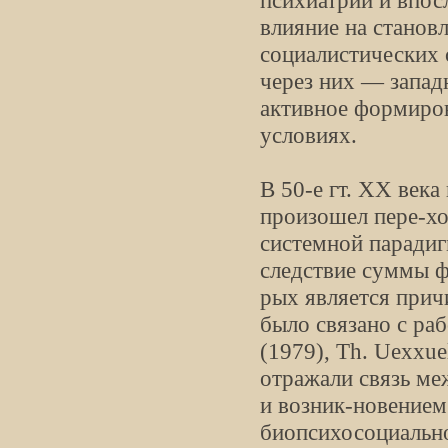
психиатрии и впос
влияние на станов
социалистических 
через них — запад
активное формиров
условиях.
В 50-е гт. XX века
произошел пере-хо
системной парадиг
следствие суммы ф
рых является прич
было связано с раб
(1979), Th. Uexxue
отражали связь м
и возник-новением
биопсихосоциально