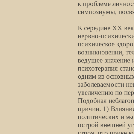
к проблеме личнос
симпозиумы, посв
К середине XX век
нервно-психическ
психическое здоров
возникновении, те
ведущее значение 
психотерапия стан
одним из основных
заболеваемости не
увеличению по пер
Подобная неблагоп
причин. 1) Влиян
политических и эк
острой внешней уг
строя, что привел