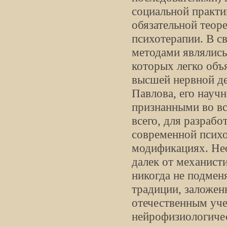
социальной практи
обязательной теор
психотерапии. В с
методами являлись
которых легко объ
высшей нервной де
Павлова, его науч
признанными во все
всего, для разраб
современной психо
модификациях. Нео
далек от механист
никогда не подмен
традиции, заложен
отечественным уче
нейрофизиологичес